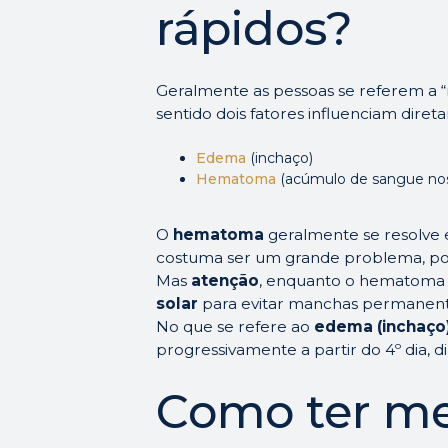
rápidos?
Geralmente as pessoas se referem a “
sentido dois fatores influenciam diret
Edema
(inchaço)
Hematoma
(acúmulo de sangue nos 
O
hematoma
geralmente se resolve e
costuma ser um grande problema, p
Mas
atenção
, enquanto o hematoma 
solar
para evitar manchas permanent
No que se refere ao
edema (inchaço
progressivamente a partir do 4º dia, 
Como ter m