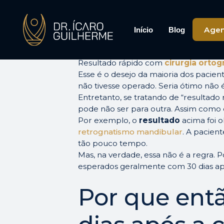
Resultado r
Agen
Início
Blog
é possível?
Resultado rápido com
cirurgia ortog
Esse é o desejo da maioria dos pacient
não tivesse operado. Seria ótimo não
Entretanto, se tratando de “resultado r
pode não ser para outra. Assim como 
Por exemplo, o
resultado
acima foi 
retrognatismo mandibular
. A pacien
tão pouco tempo.
Mas, na verdade, essa não é a regra. 
esperados geralmente com 30 dias apó
Por que entã